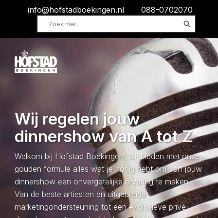
info@hofstadboekingen.nl
088-0702070
Wij regelen jouw
dinnershow van A tot Z
Welkom bij Hofstad Boekingen, wij bieden met onze
gouden formule alles wat je nodig hebt om van jouw
dinnershow een onvergetelijke ervaring te maken.
Van de beste artiesten en uitgebreide
marketingondersteuning tot een exclusieve privé