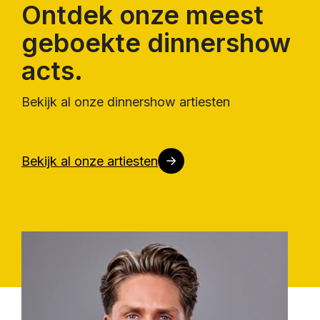
Ontdek onze meest
geboekte dinnershow
acts.
Bekijk al onze dinnershow artiesten
Bekijk al onze artiesten