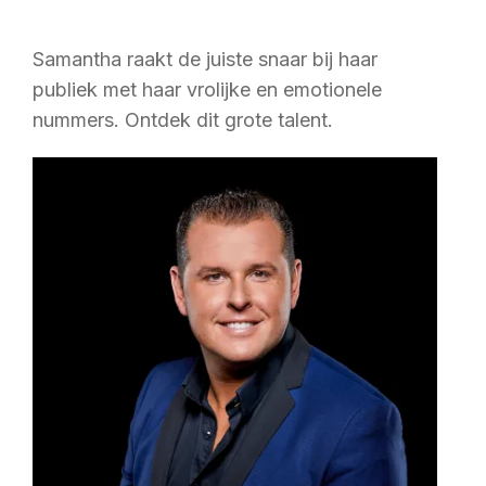
Samantha raakt de juiste snaar bij haar
publiek met haar vrolijke en emotionele
nummers. Ontdek dit grote talent.