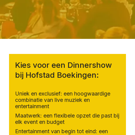
Kies voor een Dinnershow
bij Hofstad Boekingen:
Uniek en exclusief: een hoogwaardige
combinatie van live muziek en
entertainment
Maatwerk: een flexibele opzet die past bij
elk event en budget
Entertainment van begin tot eind: een